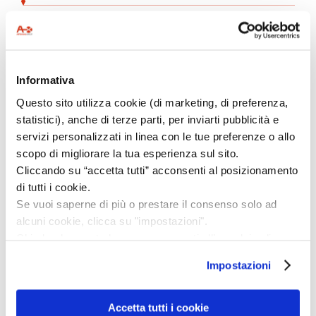
Production
Informativa
Our products are manufactured at our
Questo sito utilizza cookie (di marketing, di preferenza,
own production
facilities, all certified
statistici), anche di terze parti, per inviarti pubblicità e
according to
ISO quality
management
servizi personalizzati in linea con le tue preferenze o allo
scopo di migliorare la tua esperienza sul sito.
standards
, and by our
Qualified
Cliccando su “accetta tutti” acconsenti al posizionamento
Suppliers
,
with them trust and
di tutti i cookie.
collaboration are pillars of long-
lasting
Se vuoi saperne di più o prestare il consenso solo ad
relationships established in a common
alcuni cookie, clicca su "impostazioni".
Chiudendo questo banner acconsenti all’uso dei soli
growth
path.
cookie tecnici, indispensabili per fruire del servizio
Impostazioni
richiesto.
Privacy policy
Accetta tutti i cookie