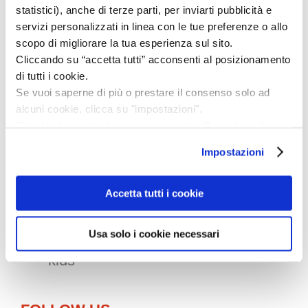
after
Italy
in terms of sales volume.
statistici), anche di terze parti, per inviarti pubblicità e
servizi personalizzati in linea con le tue preferenze o allo
scopo di migliorare la tua esperienza sul sito.
Cliccando su “accetta tutti” acconsenti al posizionamento
BUSINESS AREA
di tutti i cookie.
Se vuoi saperne di più o prestare il consenso solo ad
alcuni cookie, clicca su "impostazioni".
Chiudendo questo banner acconsenti all’uso dei soli
Gear
cookie tecnici, indispensabili per fruire del servizio
Impostazioni
Feeding & soothing
richiesto.
Privacy policy
Nursing
Accetta tutti i cookie
Newborn
Infant & toddler toys
Usa solo i cookie necessari
Shoes & fashion for newborn and
kids