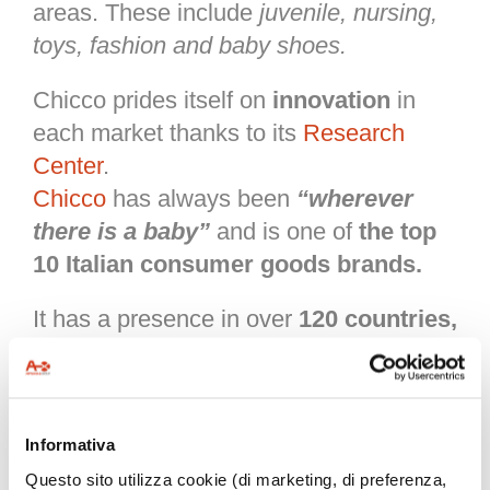
areas. These include
juvenile, nursing,
toys, fashion and baby shoes.
Chicco prides itself on
innovation
in
each market thanks to its
Research
Center
.
Chicco
has always been
“wherever
there is a baby”
and is one of
the top
10 Italian consumer goods brands.
It has a presence in over
120 countries,
with more than
360 single-brand
stores
, making around
700 million
euros net revenue.
Informativa
The
United States
market is the second
Questo sito utilizza cookie (di marketing, di preferenza,